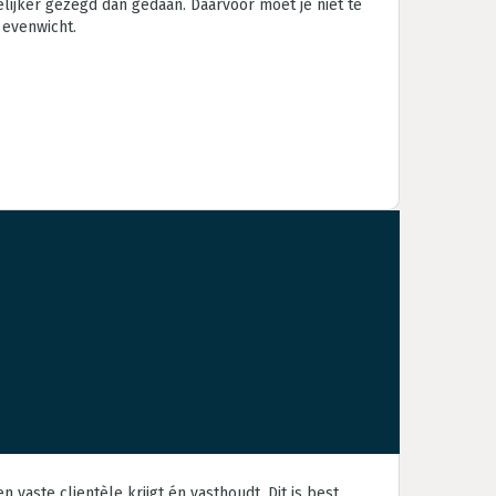
kelijker gezegd dan gedaan. Daarvoor moet je niet te
 evenwicht.
vaste clientèle krijgt én vasthoudt. Dit is best