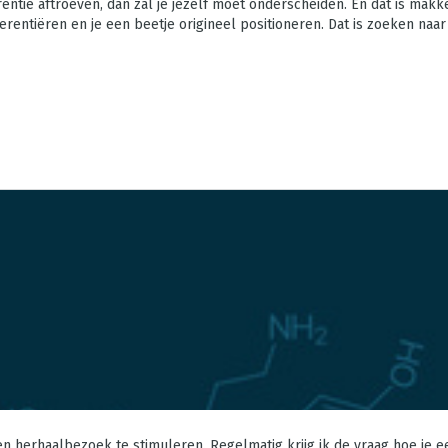
rrentie aftroeven, dan zal je jezelf moet onderscheiden. En dat is mak
fferentiëren en je een beetje origineel positioneren. Dat is zoeken naar
 herhaalbezoek te stimuleren. Regelmatig krijg ik de vraag hoe je een 