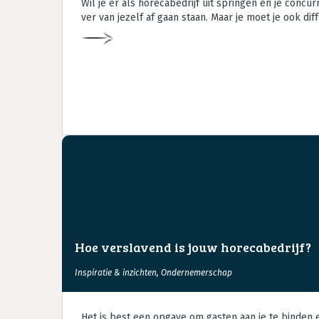
Wil je er als horecabedrijf uit springen en je concu
ver van jezelf af gaan staan. Maar je moet je ook di
Hoe verslavend is jouw horecabedrijf?
Inspiratie & inzichten
,
Ondernemerschap
Het is best een opgave om gasten aan je te binden en