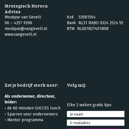
Strategisch Horeca
Advies
Monique van Gevelt
KvK 53581504
06 – 4257 9396
Bank NL31 RABO 0324 2524 55
monique@vangevelt.nl
BTW NL001827401B08
www.vangevelt.nl
Zet je bedrijf sterk neer:
Volg mij:
Als ondernemer, directeur,
leider:
Elke 2 weken gratis tips:
•
de 60 minuten SUCCES lunch
•
Sparren voor ondernemers
• Mentor programma