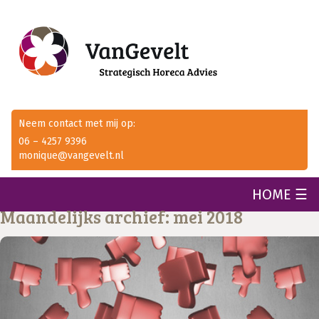
Neem contact met mij op:
06 – 4257 9396
monique@vangevelt.nl
HOME ☰
Maandelijks archief: mei 2018