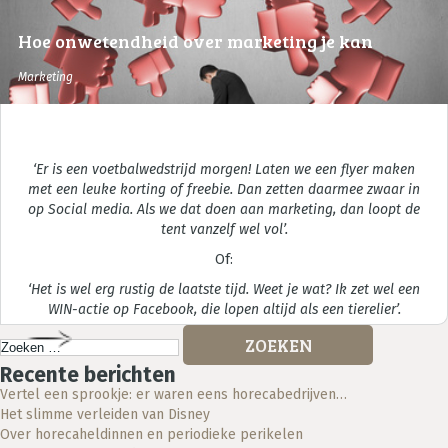
Hoe onwetendheid over marketing je kan
nekken
Marketing
‘Er is een voetbalwedstrijd morgen! Laten we een flyer maken
met een leuke korting of freebie. Dan zetten daarmee zwaar in
op Social media. Als we dat doen aan marketing, dan loopt de
tent vanzelf wel vol’.
Of:
‘Het is wel erg rustig de laatste tijd. Weet je wat? Ik zet wel een
WIN-actie op Facebook, die lopen altijd als een tierelier’.
Strategisch horeca advies
Zoeken
naar:
Recente berichten
Vertel een sprookje: er waren eens horecabedrijven…
Het slimme verleiden van Disney
Over horecaheldinnen en periodieke perikelen