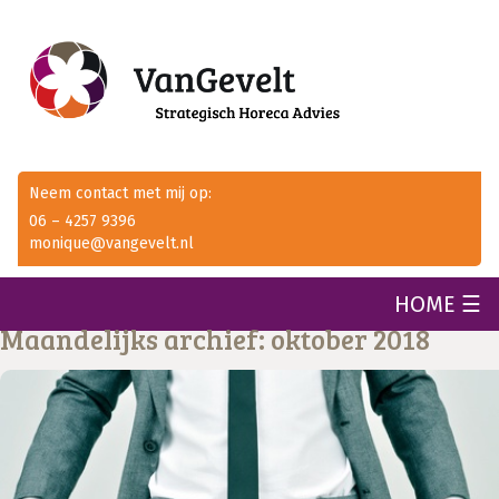
Neem contact met mij op:
06 – 4257 9396
monique@vangevelt.nl
HOME ☰
Maandelijks archief: oktober 2018