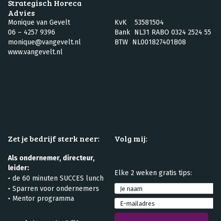
Strategisch Horeca
Advies
Monique van Gevelt
KvK 53581504
06 – 4257 9396
Bank NL31 RABO 0324 2524 55
monique@vangevelt.nl
BTW NL001827401B08
www.vangevelt.nl
Zet je bedrijf sterk neer:
Volg mij:
Als ondernemer, directeur,
leider:
Elke 2 weken gratis tips:
•
de 60 minuten SUCCES lunch
•
Sparren voor ondernemers
• Mentor programma