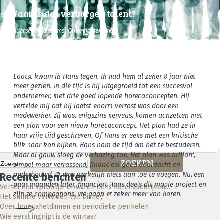
Waar is dat verborgen talent?
Leiderschap & teams
,
Ondernemerschap
Laatst kwam ik Hans tegen. Ik had hem al zeker 8 jaar niet
meer gezien. In die tijd is hij uitgegroeid tot een succesvol
ondernemer, met drie goed lopende horecaconcepten. Hij
vertelde mij dat hij laatst enorm verrast was door een
medewerker.
Zij was, enigszins nerveus, komen aanzetten met
een plan voor een nieuw horecaconcept. Het plan had ze in
haar vrije tijd geschreven. Of Hans er eens met een kritische
blik naar kon kijken. Hans nam de tijd om het te bestuderen.
Maar al gauw sloeg de verbazing toe. Het plan was briljant,
Strategisch horeca advies
Zoeken
simpel maar verrassend, financieel goed doordacht en
naar:
onderbouwd. Er was werkelijk niets aan toe te voegen.
Nu, een
Recente berichten
paar maanden later, financiert Hans deels dit mooie project en
Vertel een sprookje: er waren eens horecabedrijven…
zijn ze compagnons. We gaan er zeker meer van horen.
Het slimme verleiden van Disney
Over horecaheldinnen en periodieke perikelen
Wie eerst ingrijpt is de winnaar