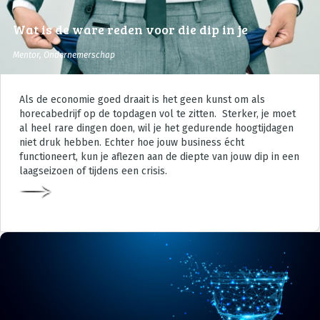
Wat is de ware reden voor die dip in je
business?
Mentor
,
Ondernemerschap
Als de economie goed draait is het geen kunst om als
horecabedrijf op de topdagen vol te zitten. Sterker, je moet
al heel rare dingen doen, wil je het gedurende hoogtijdagen
niet druk hebben. Echter hoe jouw business écht
functioneert, kun je aflezen aan de diepte van jouw dip in een
laagseizoen of tijdens een crisis.