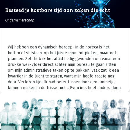
Besteed je kostbare tijd aan zaken die echt
effect hebben
Ondernemerschap
Wij hebben een dynamisch beroep. In de horeca is het
hollen of stilstaan, op het juiste moment pieken, maar ook
plannen. Zelf heb ik het altijd lastig gevonden om vanaf een
drukke werkvloer direct achter mijn bureau te gaan zitten
om mijn administratieve taken op te pakken. Vaak zat ik een
kwartier in de lucht te staren, want mijn hoofd racete nog
door. Verloren tijd. Ik had beter tussendoor een ommetje
kunnen maken in de frisse lucht. Even iets heel anders doen,
zonder prikkels. Zoals fietsen, mediteren of hardlopen. Dit is
waarom mensen de beste ideeën krijgen onder de douche.
Door afstand te nemen ontstaat er weer ruimte in je brein.