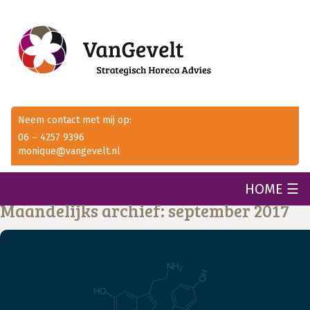
Neem contact met mij op:
06 – 4257 9396
monique@vangevelt.nl
HOME ☰
Maandelijks archief: september 2017