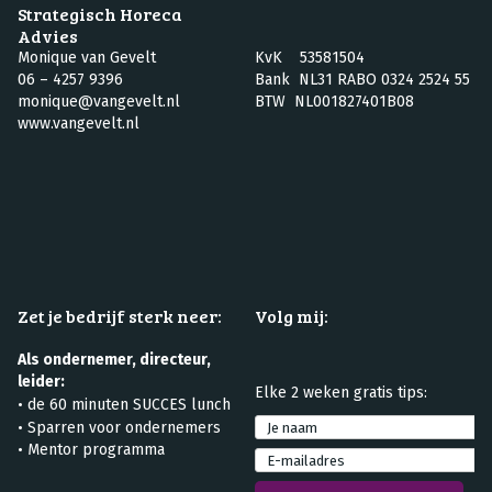
Strategisch Horeca
Advies
Monique van Gevelt
KvK 53581504
06 – 4257 9396
Bank NL31 RABO 0324 2524 55
monique@vangevelt.nl
BTW NL001827401B08
www.vangevelt.nl
Zet je bedrijf sterk neer:
Volg mij:
Als ondernemer, directeur,
leider:
Elke 2 weken gratis tips:
•
de 60 minuten SUCCES lunch
•
Sparren voor ondernemers
• Mentor programma