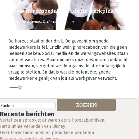
Is jouw horecabedrijf dé ideale werkplek?
Leiderschap & teams
,
Ondernemerschap
De horeca staat onder druk. De gevecht om goede
medewerkers is fel. Er zijn weinig horecabedrijven die geen
mensen zoeken. Social media en de wervingswebsites staan
vol met vacatures. Maar ondanks onze desperate zoektocht
naar mensen, vergeten we doorgaans de allerbelangrijkste
vraag te stellen. En dat is wat die potentiële, goede
medewerker eigenlijk van jou als werkgever verwacht.
Strategisch horeca advies
Zoeken
naar:
Recente berichten
Vertel een sprookje: er waren eens horecabedrijven…
Het slimme verleiden van Disney
Over horecaheldinnen en periodieke perikelen
Wie eerst ingrijpt is de winnaar