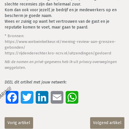
slechte recensies zijn dan helemaal zuur.
Kom dan ook voor jezelf, je bedrijf en je medewerkers op en
bescherm je goede naam.
Wees er zuinig op want het vertrouwen van de gast en je
reputatie komen te voet, maar gaan te paard.
* Bronnen:
https://www.webwinkelkeur.nl/mening-review-aan-grenzen-
gebonden/
https://rijdenderechter.kro-ncrv.nl/uitzendingen/gevloerd
NB: de namen en privé-gegevens heb ik uit privacy overwegingen
weggelaten.
RING IS CARING!
DEEL dit artikel met jouw netwerk:
Facebook
Twitter
LinkedIn
Email
WhatsApp
Vorig artikel
Volgend artikel