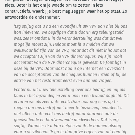
niets. Beter is het om je woede om te zetten in iets
constructiefs. Waarbij je best mag zeggen waar het op staat. Zo
antwoordde de ondernemer:
‘Erg spijtig dat u na een avondje uit uw VVV Bon niet bij ons
kon inleveren. We begrijpen dat u daarin erg teleurgesteld
was, zeker omdat u in de veronderstelling was dat dit wel
mogelijk moest zijn. Helaas moet ik u melden dat we
weliswaar lid zijn van de VVV, maar dat dit niet inhoudt dat
we acceptant zijn van de VVV dinercheques. Wij zijn nooit
acceptant van de VVV dinercheques geweest. De fout ligt in
deze bij de VVV. Daarnaast had u op internet een overzicht
van de acceptanten van de cheques kunnen inzien of bij de
entree van het restaurant eerst even kunnen vragen.
Echter nu uit u uw teleurstelling over ons bedrijf, en mij als
baas in het bijzonder, en zet u ons in een kwaad daglicht. Dit
ervaren we als zeer onterecht. Door ook nog eens op te
roepen om ons bedrijf niet meer te bezoeken, benadeelt u
niet alleen onterecht ons bedrijf maar daarmee ook de
goedwillende en hardwerkende medewerkers. Dat is erg
spijtig. Wanneer ik u kan helpen zal ik de bonnen alsnog
voor u verzilveren. Ik ga er dan privé ergens van uit eten bij