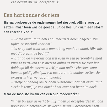
een bedrijf die wel acceptant is’.
Een hart onder de riem
Hierna probeerde de ondernemer het gesprek offline voort te
zetten, maar toen was de geest al uit de fles. Er kwam een storm
aan reacties. Zoals:
– ‘Prima restaurant, heb er al meerdere keren gegeten. Wij
rijden er speciaal voor om.’
– ‘Ik snap niet waar deze opmerking vandaan komt. Niks mis
met dit prachtige bedrijf.’
– ‘Dit had de mevrouw ook wel even in een persoonlijke mail
kunnen versturen i.p.v. meteen online te zetten! De fout ligt
duidelijk bij de mevrouw zelf. Je kan online checken waar
bonnen geldig zijn i.p.v. een restaurant te kakken zetten. Een
excuses is hier wel op zijn plaats’.
– Beetje onhandig om te doen overkomen dat het restaurant
slecht is terwijl je een klacht hebt over een betaalmiddel.’
Maar de mooiste kwam van een oud medewerker:
‘Ik heb 6,5 jaar gewerkt bij […]. Indertijd accepteerden wij ook
nooit VVV dinercheques. Ik weet niet wie u gesproken heeft