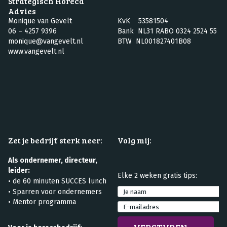
Strategisch Horeca
Advies
Monique van Gevelt
KvK 53581504
06 – 4257 9396
Bank NL31 RABO 0324 2524 55
monique@vangevelt.nl
BTW NL001827401B08
www.vangevelt.nl
Zet je bedrijf sterk neer:
Volg mij:
Als ondernemer, directeur,
leider:
Elke 2 weken gratis tips:
•
de 60 minuten SUCCES lunch
•
Sparren voor ondernemers
• Mentor programma