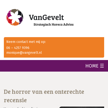
Neem contact met mij op:
06 – 4257 9396
monique@vangevelt.nl
HOME ☰
De horror van een onterechte
recensie