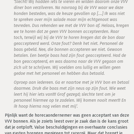
‘
Slecht! Wij hadden iets te vieren en wilden daarom onze VVV
diner bon verzilveren. Na navraag bij de VVV waar we deze
konden besteden, was de keuze gevallen op [….] Ik was niet
te spreken over mijn salade maar mijn echtgenoot was
tevreden. Dus rekenden we met de VVV bon af. Helaas, kregen
we te horen dat ze geen VVV bonnen accepteerden. Raar
toch, terwijl wij bij de VVV te horen kregen dat de bon daar
geaccepteerd werd. Onze fout? Denk het niet. Personeel de
baas gebeld. Nee, die bonnen accepteren we niet. Gewoon
betalen. Een beetje baas had zijn fout geaccepteerd. Had de
bon geaccepteerd, en was daarna naar de VVV gegaan om
zich uit te schrijven. Wij voelden ons lullig en willen geen
gedoe met het personeel en hebben dus betaald.
Oproep aan iedereen. Ga er naartoe met je VVV bon en betaal
daarmee. Druk die baas met zijn neus op zijn fout. Wie weet
leert hij hier iets van!!!! Grof gezegd; slechte tent om je
personeel hiermee op te zadelen. Wij komen nooit meer!!! En
ik hoop hierna nog velen met mij’.
Pijnlijk want de horecaondernemer was geen acceptant van deze
VVV bonnen. Als je zoiets leest over je zaak dan is de kans groot
dat je ontploft. Valse beschuldigingen en overhaaste conclusies
van gasten brengen menigeen tot razernij. Maar dat brengt je