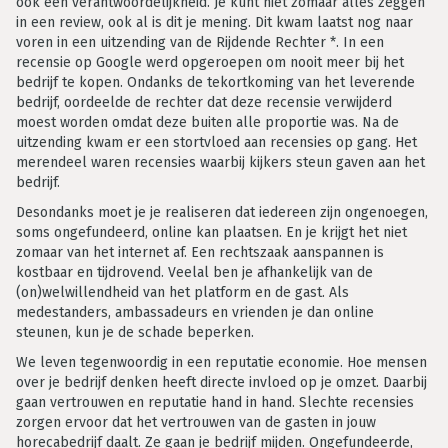
ook een verantwoordelijkheid. Je kunt niet zomaar alles zeggen
in een review, ook al is dit je mening. Dit kwam laatst nog naar
voren in een uitzending van de Rijdende Rechter *. In een
recensie op Google werd opgeroepen om nooit meer bij het
bedrijf te kopen. Ondanks de tekortkoming van het leverende
bedrijf, oordeelde de rechter dat deze recensie verwijderd
moest worden omdat deze buiten alle proportie was. Na de
uitzending kwam er een stortvloed aan recensies op gang. Het
merendeel waren recensies waarbij kijkers steun gaven aan het
bedrijf.
Desondanks moet je je realiseren dat iedereen zijn ongenoegen,
soms ongefundeerd, online kan plaatsen. En je krijgt het niet
zomaar van het internet af. Een rechtszaak aanspannen is
kostbaar en tijdrovend. Veelal ben je afhankelijk van de
(on)welwillendheid van het platform en de gast. Als
medestanders, ambassadeurs en vrienden je dan online
steunen, kun je de schade beperken.
We leven tegenwoordig in een reputatie economie. Hoe mensen
over je bedrijf denken heeft directe invloed op je omzet. Daarbij
gaan vertrouwen en reputatie hand in hand. Slechte recensies
zorgen ervoor dat het vertrouwen van de gasten in jouw
horecabedrijf daalt. Ze gaan je bedrijf mijden. Ongefundeerde,