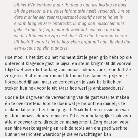
bij het VVV kantoor maar ik raad u aan uw beklag te doen
bij de persoon die u valse informatie heeft verschaft. Om op
deze manier een zeer respectabel bedrijf neer te halen is
enorm laag en zeer onterecht. Ik mag dan misschien niet
geheel objectief zijn maar ik weet dat iedereen die daar
werkt altijd enorm zijn best doet. Om dan te promoten om
dit bedrijf vooral niet te bezoeken grijpt mij aan. Ik vind dat
een excuus op zijn plaats is’.
Hoe mooi is het dat, op het moment dat je geen grip hebt op die
onterecht klagende gast, je bijval en steun krijgt? Uit dit voorval
blijkt wel weer het belang van ambassadeurs voor je bedrijf. Ze
zorgen niet alleen voor mond-tot-mond reclame en prijzen je
horecabedrijf aan, maar ze verdedigen je zaak bij kritiek en
steken hun nek voor je uit. Maar hoe werf je ambassadeurs?
Door elke dag weer de verwachting van de gast waar te maken
én te overtreffen. Door te doen wat je belooft en duidelijk te
maken dat je blij bent met je gast. Maak het een missie om van
gasten ambassadeurs te maken. Dit is een belangrijke taak voor
alle medewerkers, directie en management. Zorg daarom voor
een fijne werkomgeving en reik de tools aan om goed werk te
kunnen verrichten waardoor je die verwachtingen kan