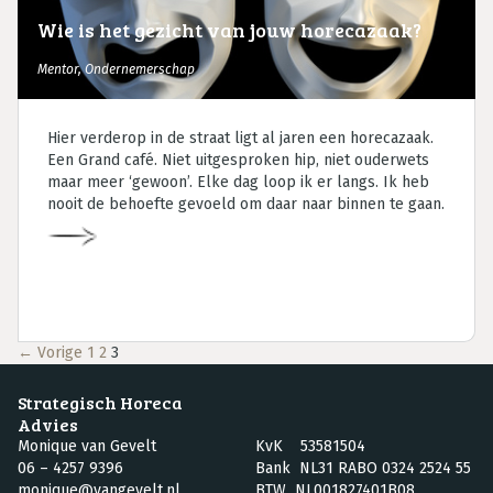
Wie is het gezicht van jouw horecazaak?
Mentor
,
Ondernemerschap
Hier verderop in de straat ligt al jaren een horecazaak.
Een Grand café. Niet uitgesproken hip, niet ouderwets
maar meer ‘gewoon’. Elke dag loop ik er langs. Ik heb
nooit de behoefte gevoeld om daar naar binnen te gaan.
Berichtennavigatie
← Vorige
1
2
3
Strategisch Horeca
Advies
Monique van Gevelt
KvK 53581504
06 – 4257 9396
Bank NL31 RABO 0324 2524 55
monique@vangevelt.nl
BTW NL001827401B08