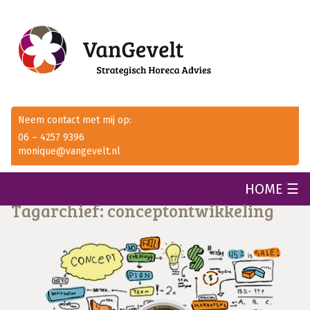
Neem contact met mij op:
06 – 4257 9396
monique@vangevelt.nl
HOME ☰
Tagarchief: conceptontwikkeling