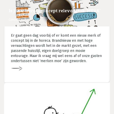
Is jouw horecaconcept relevant? Ik ‘MERK’
er helemaal niets van
Concept
Er gaat geen dag voorbij of er komt een nieuw merk of
concept bij in de horeca. Brandnieuw en met hoge
verwachtingen wordt het in de markt gezet, met een
passende huisstijl, eigen doelgroep en mooie
entourage. Maar ik vraag mij wel eens af of onze gasten
ondertussen niet ‘merken moe’ zijn geworden.