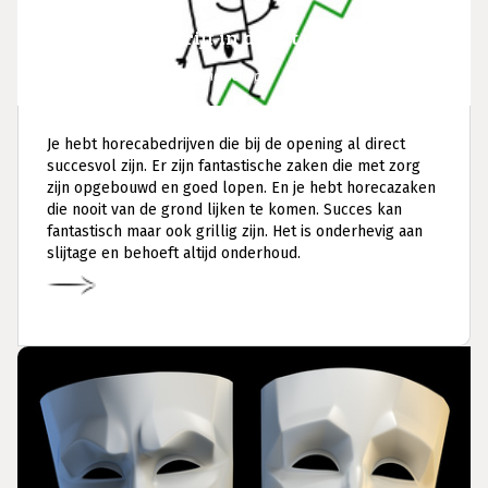
Zit je horecabedrijf in de lift of hang je
vast? Hoe voorkom je een vrije val?
Branding
,
Concept
,
Ondernemerschap
Je hebt horecabedrijven die bij de opening al direct
succesvol zijn. Er zijn fantastische zaken die met zorg
zijn opgebouwd en goed lopen. En je hebt horecazaken
die nooit van de grond lijken te komen. Succes kan
fantastisch maar ook grillig zijn. Het is onderhevig aan
slijtage en behoeft altijd onderhoud.