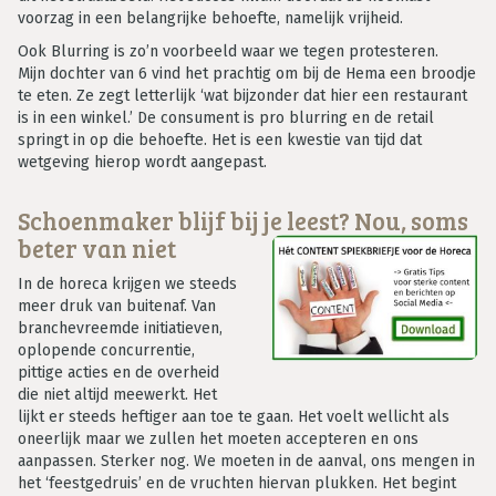
voorzag in een belangrijke behoefte, namelijk vrijheid.
Ook Blurring is zo’n voorbeeld waar we tegen protesteren.
Mijn dochter van 6 vind het prachtig om bij de Hema een broodje
te eten. Ze zegt letterlijk ‘wat bijzonder dat hier een restaurant
is in een winkel.’ De consument is pro blurring en de retail
springt in op die behoefte. Het is een kwestie van tijd dat
wetgeving hierop wordt aangepast.
Schoenmaker blijf bij je leest? Nou, soms
beter van niet
In de horeca krijgen we steeds
meer druk van buitenaf. Van
branchevreemde initiatieven,
oplopende concurrentie,
pittige acties en de overheid
die niet altijd meewerkt. Het
lijkt er steeds heftiger aan toe te gaan. Het voelt wellicht als
oneerlijk maar we zullen het moeten accepteren en ons
aanpassen. Sterker nog. We moeten in de aanval, ons mengen in
het ‘feestgedruis’ en de vruchten hiervan plukken. Het begint