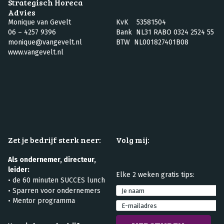
Strategisch Horeca
Advies
Monique van Gevelt
KvK 53581504
06 – 4257 9396
Bank NL31 RABO 0324 2524 55
monique@vangevelt.nl
BTW NL001827401B08
www.vangevelt.nl
Zet je bedrijf sterk neer:
Volg mij:
Als ondernemer, directeur,
leider:
Elke 2 weken gratis tips:
•
de 60 minuten SUCCES lunch
•
Sparren voor ondernemers
• Mentor programma