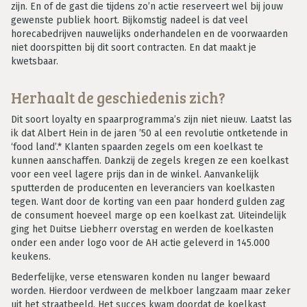
zijn. En of de gast die tijdens zo’n actie reserveert wel bij jouw
gewenste publiek hoort. Bijkomstig nadeel is dat veel
horecabedrijven nauwelijks onderhandelen en de voorwaarden
niet doorspitten bij dit soort contracten. En dat maakt je
kwetsbaar.
Herhaalt de geschiedenis zich?
Dit soort loyalty en spaarprogramma’s zijn niet nieuw. Laatst las
ik dat Albert Hein in de jaren ’50 al een revolutie ontketende in
‘food land’.* Klanten spaarden zegels om een koelkast te
kunnen aanschaffen. Dankzij de zegels kregen ze een koelkast
voor een veel lagere prijs dan in de winkel. Aanvankelijk
sputterden de producenten en leveranciers van koelkasten
tegen. Want door de korting van een paar honderd gulden zag
de consument hoeveel marge op een koelkast zat. Uiteindelijk
ging het Duitse Liebherr overstag en werden de koelkasten
onder een ander logo voor de AH actie geleverd in 145.000
keukens.
Bederfelijke, verse etenswaren konden nu langer bewaard
worden. Hierdoor verdween de melkboer langzaam maar zeker
uit het straatbeeld. Het succes kwam doordat de koelkast