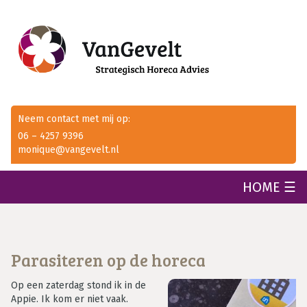
Neem contact met mij op:
06 – 4257 9396
monique@vangevelt.nl
HOME ☰
Parasiteren op de horeca
Op een zaterdag stond ik in de
Appie. Ik kom er niet vaak.