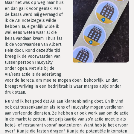
Maar het was op weg naar huis
en dan ga ik voor gemak. Aan
de kassa werd mij gevraagd of
ik de AH Hotelzegels wilde
hebben. Ja, eigenlijk wilde ik
wel eens weten waar al die
heisa vandaan kwam. Thuis las
ik de voorwaarden van Albert
Hein door. Rond dezelfde tijd
kreeg ik de voorwaarden van
tussenpersoon InLoyalty
onder ogen. Net als bij de
AH/Iens actie is de aderlating
voor de horeca, om mee te mogen doen, behoorlijk. En dat
brengt wrijving in een bedrijfstak is waar marges altijd onder
druk staan.
Nu vind ik het goed dat AH aan klantenbinding doet. En ik vind
ook dat tussenkanalen als Iens of InLoyalty mogen verdienen
aan verleende diensten. Ze hebben er ook werk aan om de actie
in de markt te zetten. Het prijskaartje van zo’n actie moet je als
hotel- of restaurant vooraf incalculeren. Want heb je het ervoor
over? Kun je die lasten dragen? Kun je de potentiële inkomsten