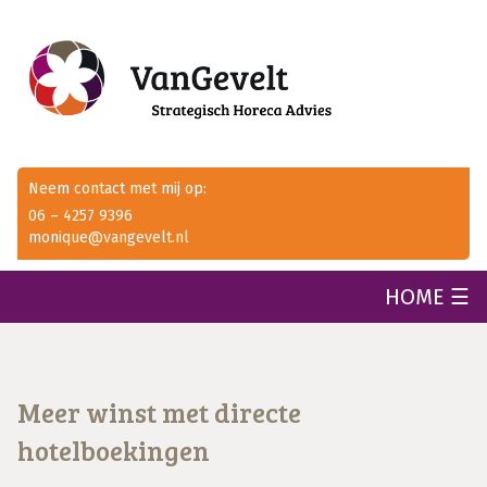
Neem contact met mij op:
06 – 4257 9396
monique@vangevelt.nl
HOME ☰
Meer winst met directe
hotelboekingen